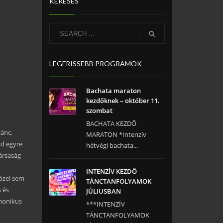
KERESÉS
LEGFRISSEBB PROGRAMOK
Bachata maraton
kezdőknek – október 11.
szombat
BACHATA KEZDŐ
tánc,
MARATON *Intenzív
jd egyre
hétvégi bachata...
ársaság
INTENZÍV KEZDŐ
közel sem
TÁNCTANFOLYAMOK
 és
JÚLIUSBAN
rmonikus
***INTENZÍV
TÁNCTANFOLYAMOK