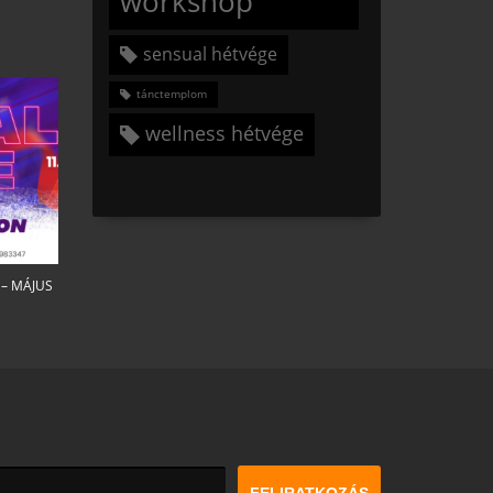
workshop
sensual hétvége
tánctemplom
wellness hétvége
– MÁJUS