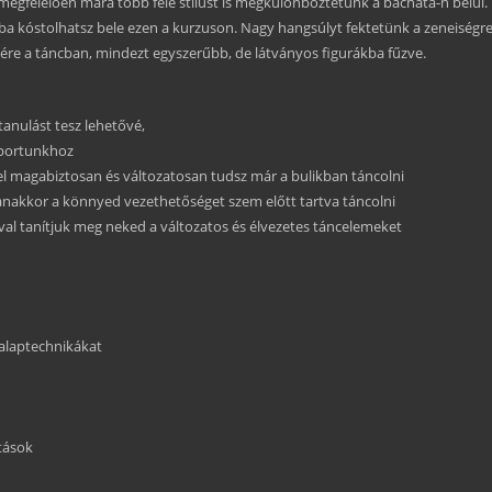
 megfelelően mára több féle stílust
is megkülönböztetünk a bachata-n belül.
ba kóstolhatsz bele ezen a kurzuson. Nagy hangsúlyt fektetünk a zeneiségre,
epére a táncban, mindezt egyszerűbb, de látványos figurákba fűzve.
anulást tesz lehetővé,
oportunkhoz
yel magabiztosan és változatosan tudsz már a bulikban táncolni
yanakkor a könnyed vezethetőséget szem előtt tartva táncolni
ával tanítjuk meg neked a változatos és élvezetes táncelemeket
 alaptechnikákat
ltások