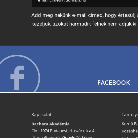
Add meg nekünk e-mail címed, hogy értesülj a
kezeljük, azokat harmadik félnek nem adjuk ki.
FACEBOOK
Kapcsolat
Tanfol
Kezdő B
Bachata Akadémia
Cím:
1074 Budapest, Huszár utca 4.
Középha
Útvonaltervezés
Google Térképpel