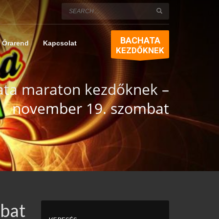
BACHATA
Órarend
Kapcsolat
KEZDŐKNEK
ata maraton kezdőknek –
november 19. szombat
bat