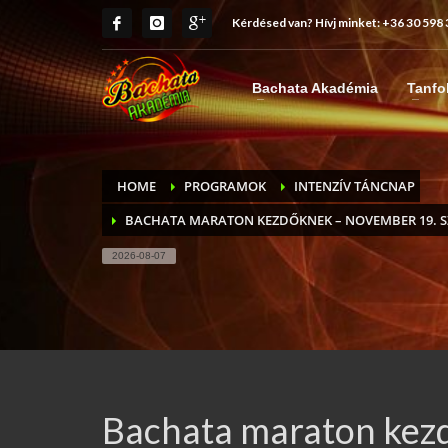
Kérdésed van? Hívj minket:
+36 30 598
Bachata Akadémia
Tanfo
HOME
PROGRAMOK
INTENZÍV TÁNCNAP
BACHATA MARATON KEZDŐKNEK – NOVEMBER 19. 
2026-08-07
Bachata maraton kez