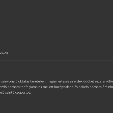
KSHOP
 színvonalú oktatás keretében megismertesse az érdeklődőket ezzel a külö
kezdő bachata tanfolyamaink mellett középhaladó és haladó bachata óráink
lő szintű csoportot.