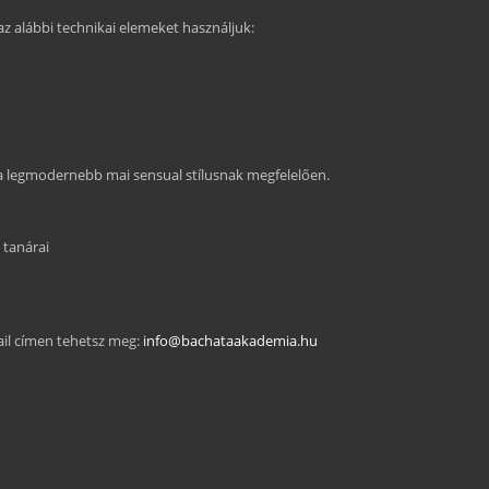
 alábbi technikai elemeket használjuk:
 a legmodernebb mai sensual stílusnak megfelelően.
 tanárai
ail címen tehetsz meg:
info@bachataakademia.hu