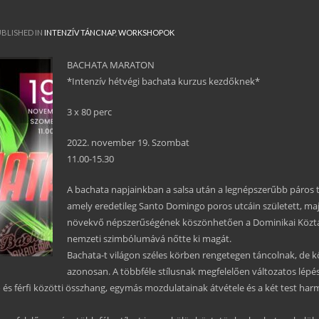
BLISHED IN
INTENZÍV TÁNCNAP
,
WORKSHOPOK
BACHATA MARATON
*Intenzív hétvégi bachata kurzus kezdőknek*
3 x 80 perc
2022. november 19. Szombat
11.00-15.30
A bachata napjainkban a salsa után a legnépszerűbb páros 
amely eredetileg Santo Domingo poros utcáin született, ma
növekvő népszerűségének köszönhetően a Dominikai Közt
nemzeti szimbólumává nőtte ki magát.
Bachata-t világon széles körben rengetegen táncolnak, de 
azonosan. A többféle stílusnak megfelelően változatos lépés
és férfi közötti összhang, egymás mozdulatainak átvétele és a két test ha