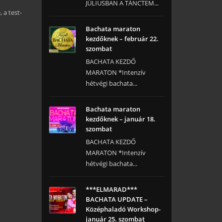
JÚLIUSBAN A TÁNCTEM...
 a test-
Bachata maraton
kezdőknek – február 22.
szombat
BACHATA KEZDŐ
MARATON *Intenzív
hétvégi bachata...
Bachata maraton
kezdőknek – január 18.
szombat
BACHATA KEZDŐ
MARATON *Intenzív
hétvégi bachata...
***ELMARAD***
BACHATA UPDATE –
Középhaladó Workshop-
január 25. szombat