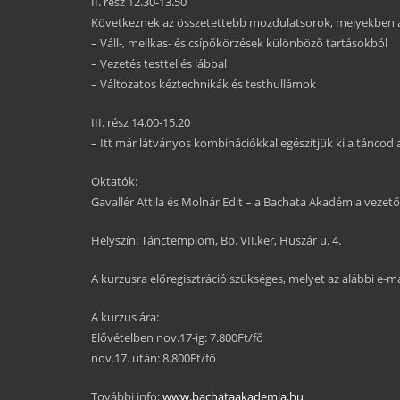
II. rész 12.30-13.50
Következnek az összetettebb mozdulatsorok, melyekben az
– Váll-, mellkas- és csípőkörzések különböző tartásokból
– Vezetés testtel és lábbal
– Változatos kéztechnikák és testhullámok
III. rész 14.00-15.20
– Itt már látványos kombinációkkal egészítjük ki a táncod
Oktatók:
Gavallér Attila és Molnár Edit – a Bachata Akadémia vezető
Helyszín: Tánctemplom, Bp. VII.ker, Huszár u. 4.
A kurzusra előregisztráció szükséges, melyet az alábbi e-m
A kurzus ára:
Elővételben nov.17-ig: 7.800Ft/fő
nov.17. után: 8.800Ft/fő
További info:
www.bachataakademia.hu