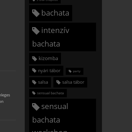
bachata
intenzív
bachata
kizomba
nyári tábor
party
salsa
salsa tábor
sensual bachata
nleges
on
sensual
bachata