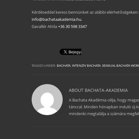
Kérdéseddel keress bennünket az alábbi elérhetőségeken:
info@bachataakademia.hu
,
Gavallér Attila
+36 30 598 3347
TAGGED UNDER:
BACHATA
,
INTENZÍV BACHATA
,
SENSUAL BACHATA WOR
ABOUT
BACHATA-AKADEMIA
A Bachata Akadémia célja, hogy magas
tánccal. Minden hónapban induló új 
mindenki megtalálja a számára megfele