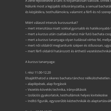
A zene fejlődésével a tánc is folyamatosan változik. Ennek
Nálunk most a legújabb stílusirányzatba, a senual bachatá
és kézjátékra, testhullámokra, valamint a férfi és nő szer
Miért válaszd intenzív kurzusunkat?
– mert intenzitása miatt sokkal gyorsabb és hatékonyabb t
– mert a kurzus után csatlakozhatsz már futó bachata cs
– mert a kurzus tananyaga olyan tudással vértez fel, mell
– mert női oldalról megtanítunk szépen és stílusosan, ug
– mert férfi oldalról határozott és érthető vezetéstechnik
A kurzus tananyaga:
I. rész 11.00-12.20
Elsajátíthatod a sikeres bachata tánchoz nélkülözhetetlen
– alaplépések, alap forgások
– Vezetés-követés technika, irányváltások
– Izolációs gyakorlatok, testhullámok helyes kivitelezése
– Indító figurák, egyszerűbb kéztechnikák és alaptartásvá