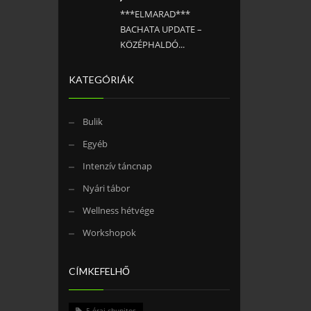
***ELMARAD***
BACHATA UPDATE –
KÖZÉPHALDÓ...
KATEGÓRIÁK
Bulik
Egyéb
Intenzív táncnap
Nyári tábor
Wellness hétvége
Workshopok
CÍMKEFELHŐ
5 órai chupitos