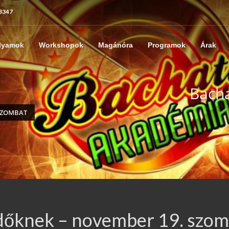
 3347
lyamok
Workshopok
Magánóra
Programok
Árak
Bach
SZOMBAT
dőknek – november 19. szom