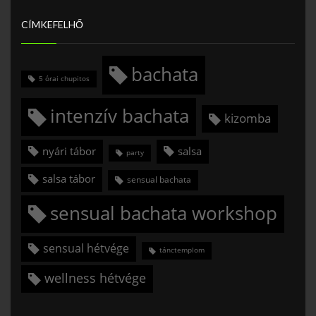
CÍMKEFELHŐ
bachata
5 órai chupitos
intenzív bachata
kizomba
nyári tábor
salsa
party
salsa tábor
sensual bachata
sensual bachata workshop
sensual hétvége
tánctemplom
wellness hétvége