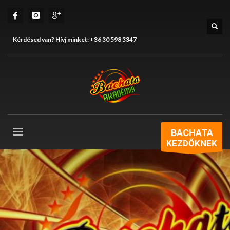
Kérdésed van? Hívj minket:
+36 30 598 3347
BACHATA
KEZDŐKNEK