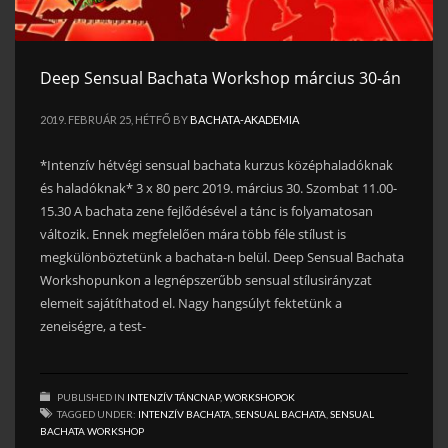
Deep Sensual Bachata Workshop március 30-án
2019. FEBRUÁR 25, HÉTFŐ
BY
BACHATA-AKADEMIA
*Intenzív hétvégi sensual bachata kurzus középhaladóknak
és haladóknak* 3 x 80 perc 2019. március 30. Szombat 11.00-
15.30 A bachata zene fejlődésével a tánc is folyamatosan
változik. Ennek megfelelően mára több féle stílust is
megkülönböztetünk a bachata-n belül. Deep Sensual Bachata
Workshopunkon a legnépszerűbb sensual stílusirányzat
elemeit sajátíthatod el. Nagy hangsúlyt fektetünk a
zeneiségre, a test-
PUBLISHED IN
INTENZÍV TÁNCNAP
,
WORKSHOPOK
TAGGED UNDER:
INTENZÍV BACHATA
,
SENSUAL BACHATA
,
SENSUAL
BACHATA WORKSHOP