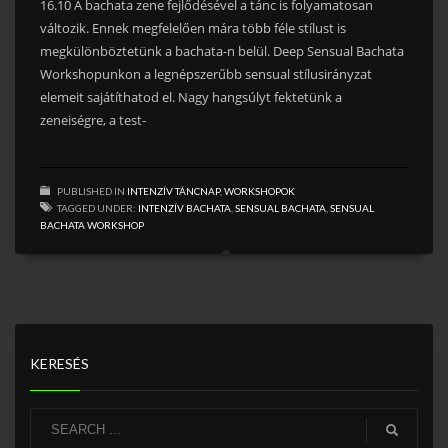
16.10 A bachata zene fejlődésével a tánc is folyamatosan
változik. Ennek megfelelően mára több féle stílust is
megkülönböztetünk a bachata-n belül. Deep Sensual Bachata
Workshopunkon a legnépszerűbb sensual stílusirányzat
elemeit sajátíthatod el. Nagy hangsúlyt fektetünk a
zeneiségre, a test-
PUBLISHED IN
INTENZÍV TÁNCNAP
,
WORKSHOPOK
TAGGED UNDER:
INTENZÍV BACHATA
,
SENSUAL BACHATA
,
SENSUAL
BACHATA WORKSHOP
KERESÉS