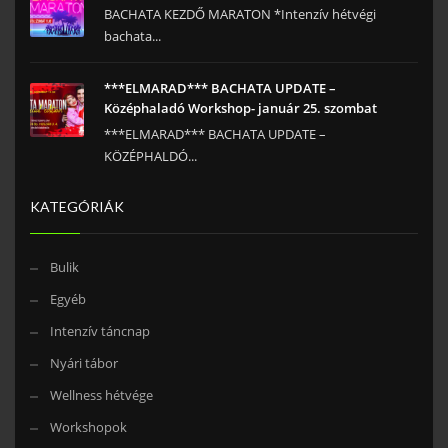
BACHATA KEZDŐ MARATON *Intenzív hétvégi
bachata...
***ELMARAD*** BACHATA UPDATE –
Középhaladó Workshop- január 25. szombat
***ELMARAD*** BACHATA UPDATE –
KÖZÉPHALDÓ...
KATEGÓRIÁK
Bulik
Egyéb
Intenzív táncnap
Nyári tábor
Wellness hétvége
Workshopok