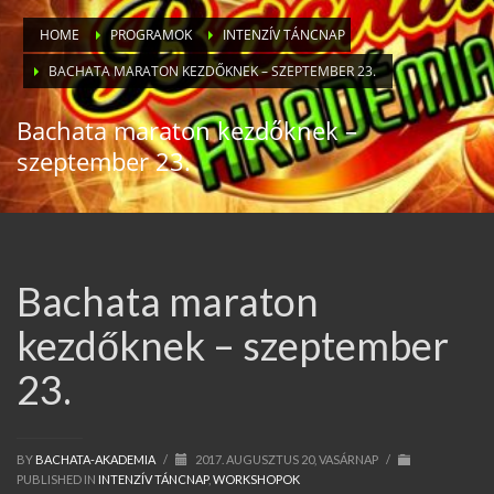
HOME
PROGRAMOK
INTENZÍV TÁNCNAP
BACHATA MARATON KEZDŐKNEK – SZEPTEMBER 23.
Bachata maraton kezdőknek –
szeptember 23.
Bachata maraton
kezdőknek – szeptember
23.
BY
BACHATA-AKADEMIA
/
2017. AUGUSZTUS 20, VASÁRNAP
/
PUBLISHED IN
INTENZÍV TÁNCNAP
,
WORKSHOPOK