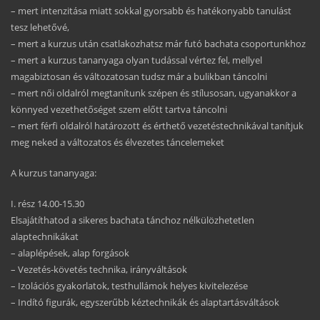
– mert intenzitása miatt sokkal gyorsabb és hatékonyabb tanulást
tesz lehetővé,
– mert a kurzus után csatlakozhatsz már futó bachata csoportunkhoz
– mert a kurzus tananyaga olyan tudással vértez fel, mellyel
magabiztosan és változatosan tudsz már a bulikban táncolni
– mert női oldalról megtanítunk szépen és stílusosan, ugyanakkor a
könnyed vezethetőséget szem előtt tartva táncolni
– mert férfi oldalról határozott és érthető vezetéstechnikával tanítjuk
meg neked a változatos és élvezetes táncelemeket
A kurzus tananyaga:
I. rész 14.00-15.30
Elsajátíthatod a sikeres bachata tánchoz nélkülözhetetlen
alaptechnikákat
– alaplépések, alap forgások
– Vezetés-követés technika, irányváltások
– Izolációs gyakorlatok, testhullámok helyes kivitelezése
– Indító figurák, egyszerűbb kéztechnikák és alaptartásváltások