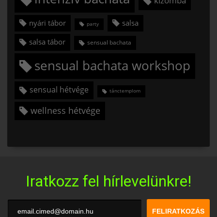
kizomba
nyári tábor
salsa
party
salsa tábor
sensual bachata
sensual bachata workshop
sensual hétvége
tánctemplom
wellness hétvége
Iratkozz fel hírlevelünkre!
FELIRATKOZÁS