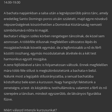
14.00-19.00
A bachata napjainkban a salsa után a legnépszerűbb páros tánc, amely
eredetileg Santo Domingo poros utcáin született, majd egyre növekvő
népszerűségének köszönhetően a Dominikai Köztársaság nemzeti
szimbólumává nőtte ki magát.
Bachata-t világon széles körben rengetegen táncolnak, de közel sem
azonosan. A többféle stílusnak megfelelően változatos lépés és
mozgástechnikák követik egymást, de a legfontosabb a nő és férfi
közötti összhang, egymás mozdulatainak átvétele és a két test
harmonikus együtt mozgása.
A zene fejlődésével a tánc is folyamatosan változik. Ennek megfelelően
mára több féle stílust
is megkülönböztetünk a bachata-n belül.
Nálunk most a legújabb stílusirányzatba, a senual bachatába
kóstolhatsz bele ezen a kurzuson. Nagy hangsúlyt fektetünk a
zeneiségre, a test- és kézjátékra, testhullámokra, valamint a férfi és nő
szerepére a táncban, mindezt egyszerűbb, de látványos figurákba
fűzve.
Miért válaszd intenzív kurzusunkat?