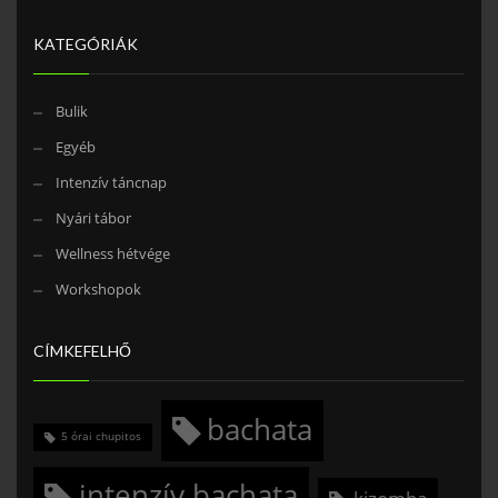
KATEGÓRIÁK
Bulik
Egyéb
Intenzív táncnap
Nyári tábor
Wellness hétvége
Workshopok
CÍMKEFELHŐ
bachata
5 órai chupitos
intenzív bachata