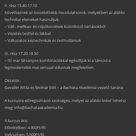
II. rész 15.40-17.10
Következnek az összetettebb mozdulatsorok, melyekben az alábbi
technikai elemeket használjuk:
– Váll-, mellkas- és csípőkörzések különböző tartásokból
– Vezetés testtel és lábbal
– Változatos kéztechnikák és testhullámok
III. rész 17.20-18.50
– Itt már látványos kombinációkkal egészítjük ki a táncod a
legmodernebb mai sensual stílusnak megfelelően.
Oktatók:
Gavallér Attila és Molnár Edit – a Bachata Akadémia vezető tanárai
A kurzusra előregisztráció szükséges, melyet az alábbi linket tehetsz
meg: info@bachataakademia.hu
A kurzus ára:
Elővételben: 4.900Ft/fő
Helyszínen: 5.500Ft/fő