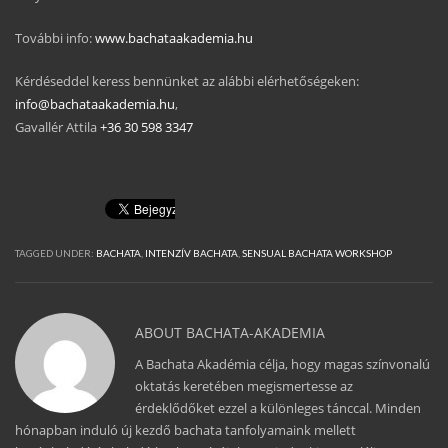
További info:
www.bachataakademia.hu
Kérdéseddel keress bennünket az alábbi elérhetőségeken:
info@bachataakademia.hu
,
Gavallér Attila
+36 30 598 3347
TAGGED UNDER:
BACHATA
,
INTENZÍV BACHATA
,
SENSUAL BACHATA WORKSHOP
ABOUT
BACHATA-AKADEMIA
A Bachata Akadémia célja, hogy magas színvonalú
oktatás keretében megismertesse az
érdeklődőket ezzel a különleges tánccal. Minden
hónapban induló új kezdő bachata tanfolyamaink mellett