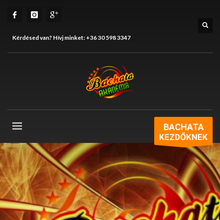
Kérdésed van? Hívj minket:
+36 30 598 3347
BACHATA
KEZDŐKNEK