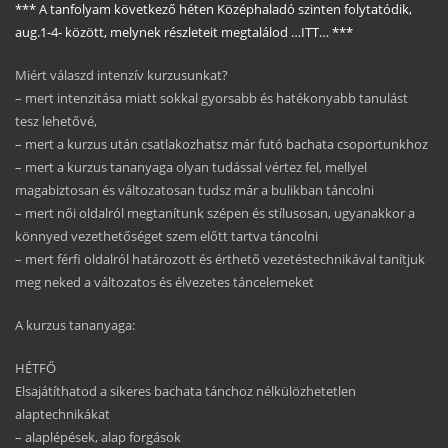
*** A tanfolyam következő héten Középhaladó szinten folytatódik,
aug.1-4- között, melynek részleteit megtalálod …ITT… ***
Miért válaszd intenzív kurzusunkat?
– mert intenzitása miatt sokkal gyorsabb és hatékonyabb tanulást
tesz lehetővé,
– mert a kurzus után csatlakozhatsz már futó bachata csoportunkhoz
– mert a kurzus tananyaga olyan tudással vértez fel, mellyel
magabiztosan és változatosan tudsz már a bulikban táncolni
– mert női oldalról megtanítunk szépen és stílusosan, ugyanakkor a
könnyed vezethetőséget szem előtt tartva táncolni
– mert férfi oldalról határozott és érthető vezetéstechnikával tanítjuk
meg neked a változatos és élvezetes táncelemeket
A kurzus tananyaga:
HÉTFŐ
Elsajátíthatod a sikeres bachata tánchoz nélkülözhetetlen
alaptechnikákat
– alaplépések, alap forgások