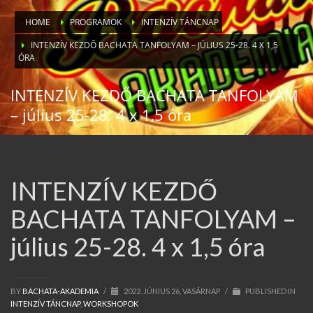
HOME
PROGRAMOK
INTENZÍV TÁNCNAP
INTENZÍV KEZDŐ BACHATA TANFOLYAM – JÚLIUS 25-28. 4 X 1,5
ÓRA
INTENZÍV KEZDŐ BACHATA TANFOLYAM
– július 25-28. 4 x 1,5 óra
INTENZÍV KEZDŐ
BACHATA TANFOLYAM –
július 25-28. 4 x 1,5 óra
BY
BACHATA-AKADEMIA
/
2022. JÚNIUS 26, VASÁRNAP
/
PUBLISHED IN
INTENZÍV TÁNCNAP
,
WORKSHOPOK