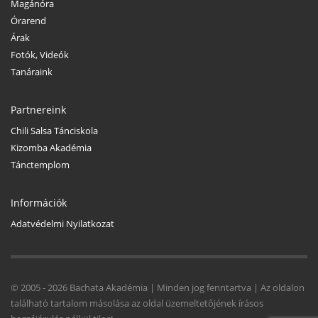
Magánóra
Órarend
Árak
Fotók, Videók
Tanáraink
Partnereink
Chili Salsa Tánciskola
Kizomba Akadémia
Tánctemplom
Információk
Adatvédelmi Nyilatkozat
© 2005 -
2026 Bachata Akadémia | Minden jog fenntartva | Az oldalon
található tartalom másolása az oldal üzemeltetőjének írásos