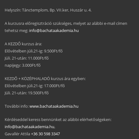
Helyszín: Tánctemplom, Bp. VII.ker, Huszár u. 4.
A kurzusra előregisztráció szükséges, melyet az alábbi e-mail címen
tehetsz meg:
info@bachataakademia.hu
A KEZDŐ kurzus ára:
Elővételben júli.21-ig: 9.500Ft/fő
Júli. 21-után: 11.000Ft/fő
napijegy: 3.000Ft/fő
KEZDŐ + KÖZÉPHALADÓ kurzus ára egyben:
Elővételben júli.21-ig: 17.000Ft/fő
Júli. 21-után: 19.500Ft/fő
További info:
www.bachataakademia.hu
Kérdéseddel keress bennünket az alábbi elérhetőségeken:
info@bachataakademia.hu
,
Gavallér Attila
+36 30 598 3347