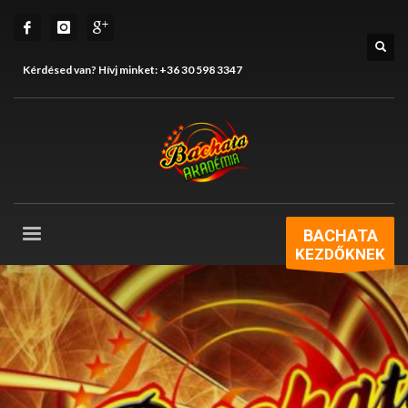
Kérdésed van? Hívj minket:
+36 30 598 3347
BACHATA
KEZDŐKNEK