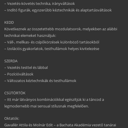
– Vezetés-követés technika, irányváltások
– Indító figurák, egyszerűbb kéztechnikák és alaptartásváltások
KEDD
Következnek az összetettebb mozdulatsorok, melyekben az alábbi
technikai elemeket használjuk:
– Váll-, mellkas- és csípőkörzések különböző tartásokból
– Izolációs gyakorlatok, testhullámok helyes kivitelezése
SZERDA
– Vezetés testtel és lábbal
– Pozícióváltások
– Változatos kéztechnikák és testhullámok
CSÜTÖRTÖK
– Itt már látványos kombinációkkal egészítjük ki a táncod a
legmodernebb mai sensual stílusnak megfelelően.
Oktatók:
Gavallér Attila és Molnár Edit – a Bachata Akadémia vezető tanárai