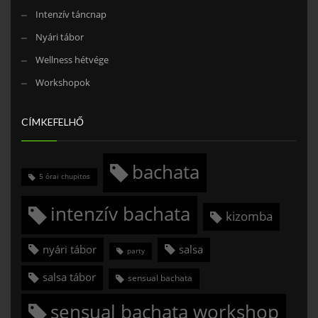
Intenzív táncnap
Nyári tábor
Wellness hétvége
Workshopok
CÍMKEFELHŐ
bachata
5 órai chupitos
intenzív bachata
kizomba
nyári tábor
salsa
party
salsa tábor
sensual bachata
sensual bachata workshop