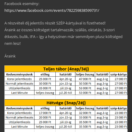
Facebook esemény:
https://www.facebook.com/events/782259838599731/
A részvételi díj jelentős részét SZÉP-kártyával is fizetheted!
Áraink az összes költséget tartalmazzák; szállás, oktatás, 3-szori
étkezés, bulik, IFA – így a helyszínen már semmilyen plusz költséged
nem lesz!
Áraink