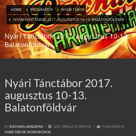
HOME
PROGRAMOK
NYÁRI TÁBOR
NYÁRI TÁNCTÁBOR 2017. AUGUSZTUS 10-13. BALATONFÖLDVÁR
Nyári Tánctábor 2017. augusztus 10-13.
Balatonföldvár
Nyári Tánctábor 2017.
augusztus 10-13.
Balatonföldvár
BY
BACHATA-AKADEMIA
/
2017. ÁPRILIS 07, PÉNTEK
/
PUBLISHED IN
NYÁRI TÁBOR
,
WORKSHOPOK