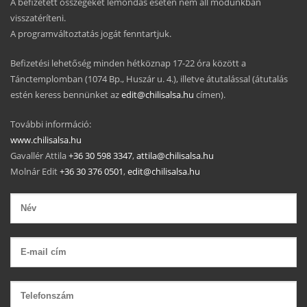
A befizetett összegeket lemondás esetén nem áll módunkban
visszatéríteni.
A programváltoztatás jogát fenntartjuk.
Befizetési lehetőség minden hétköznap 17-22 óra között a
Tánctemplomban (1074 Bp., Huszár u. 4.), illetve átutalással (átutalás
estén keress bennünket az
edit@chilisalsa.hu
címen).
További információ:
www.chilisalsa.hu
Gavallér Attila
+36 30 598 3347
,
attila@chilisalsa.hu
Molnár Edit
+36 30 376 0501
,
edit@chilisalsa.hu