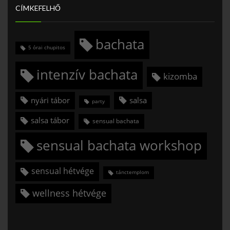
CÍMKEFELHŐ
bachata
5 órai chupitos
intenzív bachata
kizomba
nyári tábor
salsa
party
salsa tábor
sensual bachata
sensual bachata workshop
sensual hétvége
tánctemplom
wellness hétvége