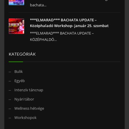
bachata...
***ELMARAD*** BACHATA UPDATE –
Középhaladó Workshop- január 25. szombat
***ELMARAD*** BACHATA UPDATE –
KÖZÉPHALDÓ...
KATEGÓRIÁK
Bulik
Egyéb
Intenzív táncnap
Nyári tábor
Wellness hétvége
Workshopok