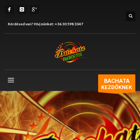
Kérdésed van? Hívj minket:
+36 30 598 3347
BACHATA
KEZDŐKNEK