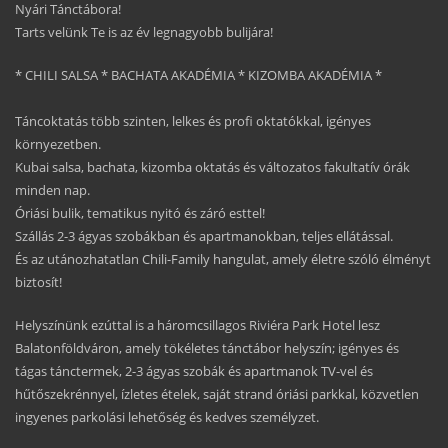
Nyári Tánctábora!
Tarts velünk Te is az év legnagyobb bulijára!
* CHILI SALSA * BACHATA AKADÉMIA * KIZOMBA AKADÉMIA *
Táncoktatás több szinten, lelkes és profi oktatókkal, igényes
környezetben.
Kubai salsa, bachata, kizomba oktatás és változatos fakultatív órák
minden nap.
Óriási bulik, tematikus nyitó és záró esttel!
Szállás 2-3 ágyas szobákban és apartmanokban, teljes ellátással.
És az utánozhatatlan Chili-Family hangulat, amely életre szóló élményt
biztosít!
Helyszínünk ezúttal is a háromcsillagos Riviéra Park Hotel lesz
Balatonföldváron, amely tökéletes tánctábor helyszín; igényes és
tágas tánctermek, 2-3 ágyas szobák és apartmanok TV-vel és
hűtőszekrénnyel, ízletes ételek, saját strand óriási parkkal, közvetlen
ingyenes parkolási lehetőség és kedves személyzet.