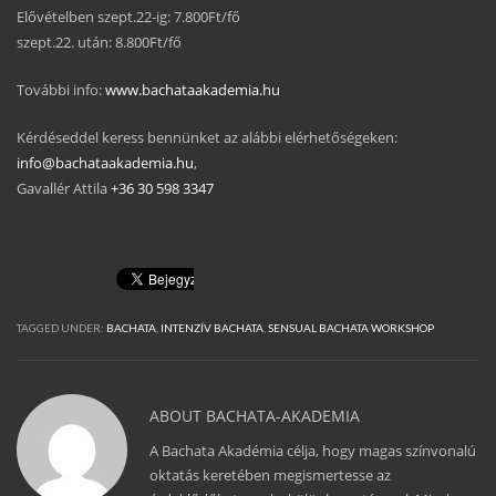
Elővételben szept.22-ig: 7.800Ft/fő
szept.22. után: 8.800Ft/fő
További info:
www.bachataakademia.hu
Kérdéseddel keress bennünket az alábbi elérhetőségeken:
info@bachataakademia.hu
,
Gavallér Attila
+36 30 598 3347
TAGGED UNDER:
BACHATA
,
INTENZÍV BACHATA
,
SENSUAL BACHATA WORKSHOP
ABOUT
BACHATA-AKADEMIA
A Bachata Akadémia célja, hogy magas színvonalú
oktatás keretében megismertesse az