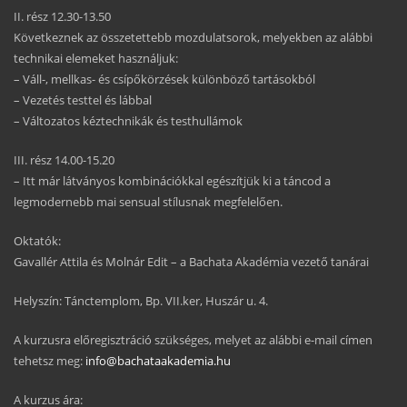
II. rész 12.30-13.50
Következnek az összetettebb mozdulatsorok, melyekben az alábbi
technikai elemeket használjuk:
– Váll-, mellkas- és csípőkörzések különböző tartásokból
– Vezetés testtel és lábbal
– Változatos kéztechnikák és testhullámok
III. rész 14.00-15.20
– Itt már látványos kombinációkkal egészítjük ki a táncod a
legmodernebb mai sensual stílusnak megfelelően.
Oktatók:
Gavallér Attila és Molnár Edit – a Bachata Akadémia vezető tanárai
Helyszín: Tánctemplom, Bp. VII.ker, Huszár u. 4.
A kurzusra előregisztráció szükséges, melyet az alábbi e-mail címen
tehetsz meg:
info@bachataakademia.hu
A kurzus ára: