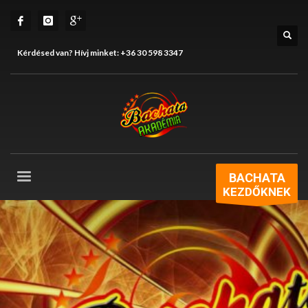
Kérdésed van? Hívj minket:
+36 30 598 3347
BACHATA
KEZDŐKNEK