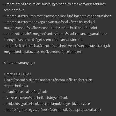
– mert intenzitása miatt sokkal gyorsabb és hatékonyabb tanulást
tesz lehetővé,
– mert a kurzus után csatlakozhatsz már futó bachata csoportunkhoz
– mert a kurzus tananyaga olyan tudással vértez fel, mellyel
magabiztosan és változatosan tudsz már a bulikban táncolni
– mert női oldalról megtanítunk szépen és stílusosan, ugyanakkor a
könnyed vezethetőséget szem előtt tartva táncolni
– mert férfi oldalról határozott és érthető vezetéstechnikával tanítjuk
meg neked a változatos és élvezetes táncelemeket
A kurzus tananyaga:
I. rész 11.00-12.20
Elsajátíthatod a sikeres bachata tánchoz nélkülözhetetlen
alaptechnikákat
– alaplépések, alap forgások
– Vezetés-követés technika, irányváltások
– Izolációs gyakorlatok, testhullámok helyes kivitelezése
– Indító figurák, egyszerűbb kéztechnikák és alaptartásváltások