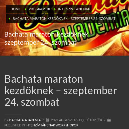
HOME
PROGRAMOK
INTENZÍV TÁNCNAP
BACHATA MARATON KEZDŐKNEK – SZEPTEMBER 24. SZOMBAT
Bachata maraton kezdőknek –
szeptember 24. szombat
Bachata maraton
kezdőknek – szeptember
24. szombat
BY
BACHATA-AKADEMIA
/
2022. AUGUSZTUS 11, CSÜTÖRTÖK
/
PUBLISHED IN
INTENZÍV TÁNCNAP
,
WORKSHOPOK