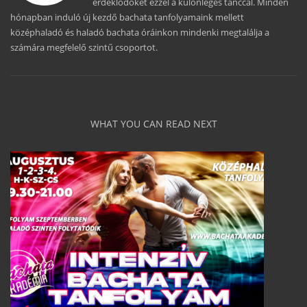
érdeklődőket ezzel a különleges tánccal. Minden
hónapban induló új kezdő bachata tanfolyamaink mellett
középhaladó és haladó bachata óráinkon mindenki megtalálja a
számára megfelelő szintű csoportot.
WHAT YOU CAN READ NEXT