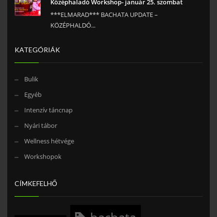
Középhaladó Workshop- január 25. szombat
***ELMARAD*** BACHATA UPDATE –
KÖZÉPHALDÓ...
KATEGÓRIÁK
Bulik
Egyéb
Intenzív táncnap
Nyári tábor
Wellness hétvége
Workshopok
CÍMKEFELHŐ