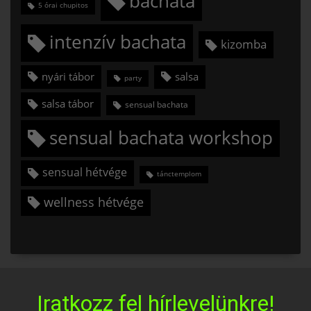
bachata
5 órai chupitos
intenzív bachata
kizomba
nyári tábor
salsa
party
salsa tábor
sensual bachata
sensual bachata workshop
sensual hétvége
tánctemplom
wellness hétvége
Iratkozz fel hírlevelünkre!