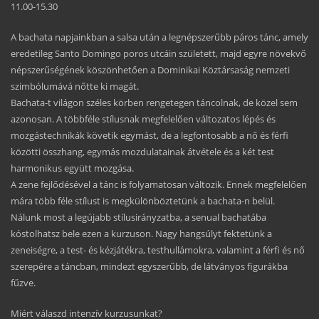
11.00-15.30
A bachata napjainkban a salsa után a legnépszerűbb páros tánc, amely
eredetileg Santo Domingo poros utcáin született, majd egyre növekvő
népszerűségének köszönhetően a Dominikai Köztársaság nemzeti
szimbólumává nőtte ki magát.
Bachata-t világon széles körben rengetegen táncolnak, de közel sem
azonosan. A többféle stílusnak megfelelően változatos lépés és
mozgástechnikák követik egymást, de a legfontosabb a nő és férfi
közötti összhang, egymás mozdulatainak átvétele és a két test
harmonikus együtt mozgása.
A zene fejlődésével a tánc is folyamatosan változik. Ennek megfelelően
mára több féle stílust
is megkülönböztetünk a bachata-n belül.
Nálunk most a legújabb stílusirányzatba, a senual bachatába
kóstolhatsz bele ezen a kurzuson. Nagy hangsúlyt fektetünk a
zeneiségre, a test- és kézjátékra, testhullámokra, valamint a férfi és nő
szerepére a táncban, mindezt egyszerűbb, de látványos figurákba
fűzve.
Miért válaszd intenzív kurzusunkat?